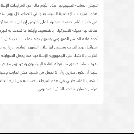
تعيش الساحه الصهيونيه هذه الأيام حالة من المزايدات الإعلام
هذه المزايدات الإعلامية السياسيه والتي تتصاعد كل يوم ستجع
في قابل الأيام تصعيدا صهيونيا على الأرض إن كان بالضفه أو 
هناك نيه مبيته للاسرائيلي بالتصعيد. وأيضا ما تحدث به لبي
أكده قاده الجيش الصهيوني ومنهم يواف غانيت الذي قال: “ح
اسرائيل تريد الحرب وتسعى لها خلال الشهور القادمه وإذا لم تم
فكرت بالاعتداء على الجمهوريه الإسلاميه مما يجعل الصهاين
يعرف تماما صدق ما يقوله القاده الإيرانيون وتجربتهم مع حز
علينا أن نكون حذرين وأن لا نجعل من شعبنا حقل تجارب وعلينا
الشعب الفلسطيني في هذه المرحله الحساسه من تاريخ العالم 
فراس حسان. باحث بالشأن الصهيوني