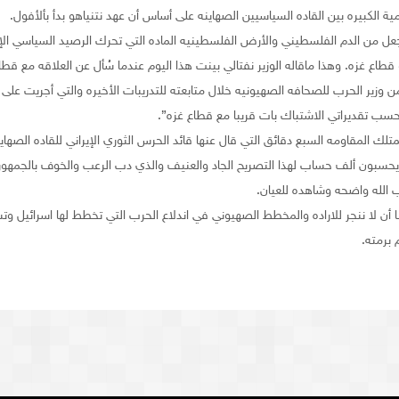
ية الكبيره بين القاده السياسيين الصهاينه على أساس أن عهد نتنياهو بدأ بألأفول.
ل من الدم الفلسطيني والأرض الفلسطينيه الماده التي تحرك الرصيد السياسي الإنتخا
قطاع غزه. وهذا ماقاله الوزير نفتالي بينت هذا اليوم عندما سُأل عن العلاقه مع قط
رمن وزير الحرب للصحافه الصهيونيه خلال متابعته للتدريبات الأخيره والتي أجريت ع
سب تقديراتي الاشتباك بات قريبا مع قطاع غزه”.
تلك المقاومه السبع دقائق التي قال عنها قائد الحرس الثوري الإيراني للقاده الصهاينه
ه يحسبون ألف حساب لهذا التصريح الجاد والعنيف والذي دب الرعب والخوف بالجمهور 
ب الله واضحه وشاهده للعيان.
 أن لا ننجر للاراده والمخطط الصهيوني في اندلاع الحرب التي تخطط لها اسرائيل وت
برمته.